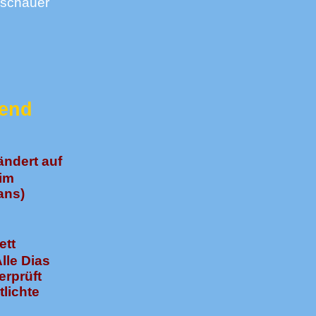
rschauer
gend
ändert auf
 im
ans)
ett
lle Dias
erprüft
lichte