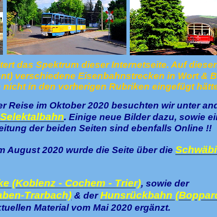
tert das Spektrum dieser Internetseite. Auf diese
nt) verschiedene Eisenbahnstrecken in Wort & B
h nicht in den vorherigen Rubriken eingefügt hätt
r Reise im Oktober 2020 besuchten wir unter an
Selektalbahn
. Einige neue Bilder dazu, sowie e
itung der beiden Seiten sind ebenfalls Online !!
Schwäbi
m August 2020 wurde die Seite über die
e (Koblenz - Cochem - Trier)
, sowie der
aben-Trarbach)
Hunsrückbahn (Boppard
& der
tuellen Material vom Mai 2020 ergänzt.