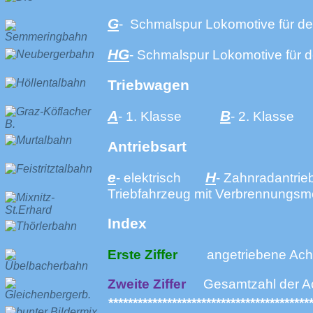
G
- Schmalspur Lokomotive für de
HG
- Schmalspur Lokomotive für 
Triebwagen
A
B
- 1. Klasse
- 2. Klas
Antriebsart
e
H
- elektrisch
- Zahnradantr
Triebfahrzeug mit Verbrennungsm
Index
Erste Ziffer
angetriebene Ach
Zweite Ziffer
Gesamtzahl der A
*****************************************