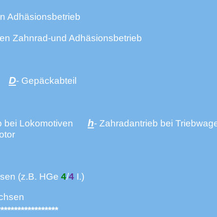
n Adhäsionsbetrieb
den Zahnrad-und Adhäsionsbetrieb
D
se
- Gepäckabteil
h
ieb bei Lokomotiven
- Zahradantrieb bei Trie
otor
sen (z.B. HGe
4
/
4
I.)
chsen
******************