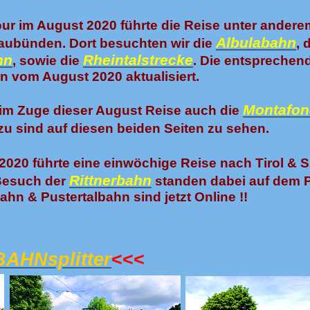
 im August 2020 führte die Reise unter andere
Albulabahn
aubünden. Dort besuchten wir die
, 
hn
Rheintalstrecke
, sowie die
. Die entsprechen
n vom August 2020 aktualisiert.
Montafon
 im Zuge dieser August Reise auch die
azu sind auf diesen beiden Seiten zu sehen.
020 führte eine einwöchige Reise nach Tirol & Sü
Rittnerbahn
 Besuch der
standen dabei auf dem 
bahn & Pustertalbahn sind jetzt Online !!
BAHNsplitter
<<<