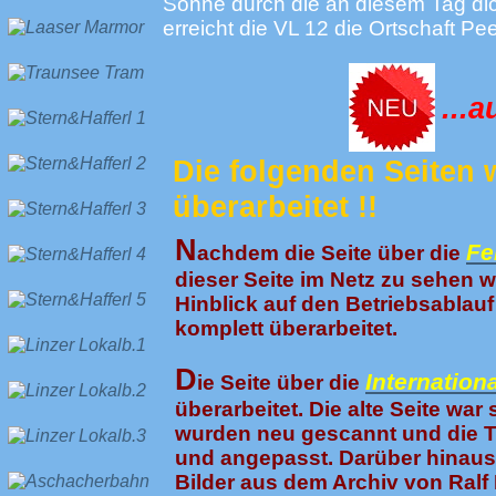
Sonne durch die an diesem Tag dic
erreicht die VL 12 die Ortschaft P
...a
Die folgenden Seiten 
überarbeitet !!
N
Fe
achdem die Seite über die
dieser Seite im Netz zu sehen 
Hinblick auf den Betriebsablauf
komplett überarbeitet.
D
Internation
ie Seite über die
überarbeitet. Die alte Seite wa
wurden neu gescannt und die Te
und angepasst. Darüber hinaus 
Bilder aus dem Archiv von Ralf K