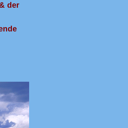
& der
rende