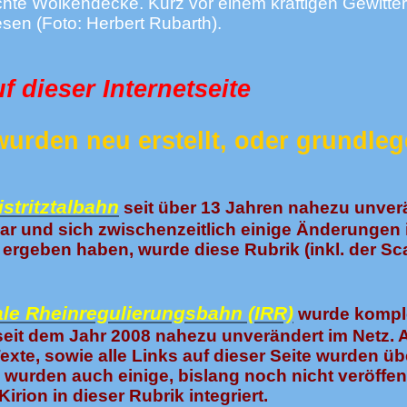
hte Wolkendecke. Kurz vor einem kräftigen Gewitte
eesen
(Foto: Herbert Rubarth).
uf dieser Internetseite
wurden neu erstellt, oder grundle
istritztalbahn
seit über 13 Jahren nahezu unver
war und sich zwischenzeitlich einige Änderungen
 ergeben haben, wurde diese Rubrik (inkl. der Sc
ale Rheinregulierungsbahn (IRR)
wurde kompl
r seit dem Jahr 2008 nahezu unverändert im Netz. A
xte, sowie alle Links auf dieser Seite wurden üb
wurden auch einige, bislang noch nicht veröffent
irion in dieser Rubrik integriert.