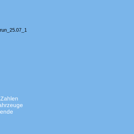
 Zahlen
Fahrzeuge
gende