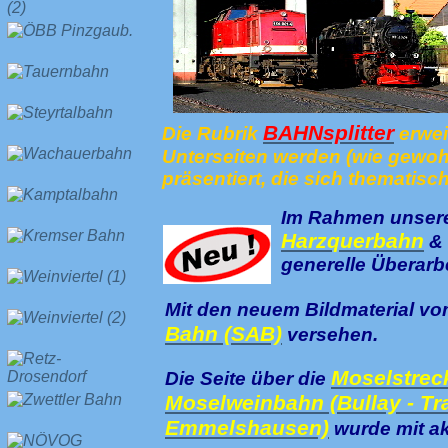
BAHNsplitter
Die Rubrik
erwei
Unterseiten werden (wie gewoh
präsentiert, die sich thematisc
Im Rahmen unsere
Harzquerbahn
&
generelle Überarbe
Mit den neuem Bildmaterial vo
Bahn (SAB)
versehen.
Moselstreck
Die Seite über die
Moselweinbahn (Bullay - Tr
Emmelshausen)
wurde mit ak