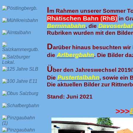
I
m Rahmen unserer Sommer Tour
Rhätischen Bahn (RhB)
in Gr
Berninabahn
Davoserba
, die
Rubriken wurden mit den Bilder
D
arüber hinaus besuchten wir
Arlbergbahn
die
. Die Bilder d
Ü
ber den Jahreswechsel 2019/2
Pustertalbahn
Die
, sowie ein
Die aktuellen Bilder zur Rittner
Stand: Juni 2021
>>>