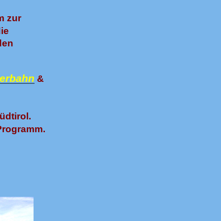
m zur
die
den
erbahn
&
dtirol.
Programm.