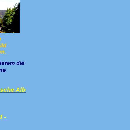
n
ild
en.
derem die
ine
sche Alb
 -